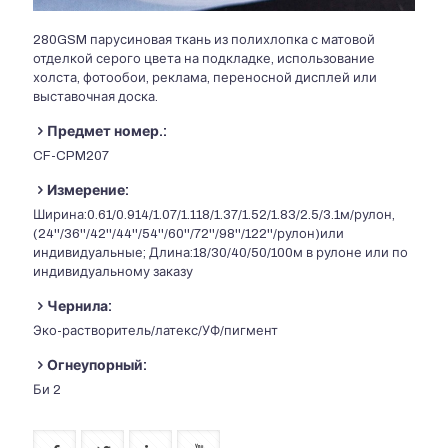
280GSM парусиновая ткань из полихлопка с матовой
отделкой серого цвета на подкладке, использование
холста, фотообои, реклама, переносной дисплей или
выставочная доска.
Предмет номер.:
CF-CPM207
Измерение:
Ширина:0.61/0.914/1.07/1.118/1.37/1.52/1.83/2.5/3.1м/рулон,
(24''/36''/42''/44''/54''/60''/72''/98''/122''/рулон)или
индивидуальные; Длина:18/30/40/50/100м в рулоне или по
индивидуальному заказу
Чернила:
Эко-растворитель/латекс/УФ/пигмент
Огнеупорный:
Би 2