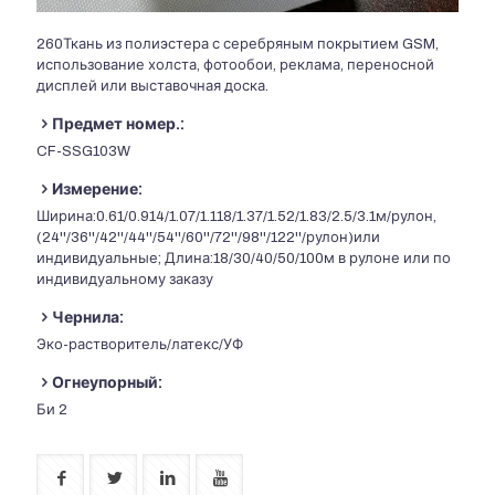
260Ткань из полиэстера с серебряным покрытием GSM,
использование холста, фотообои, реклама, переносной
дисплей или выставочная доска.
Предмет номер.:
CF-SSG103W
Измерение:
Ширина:0.61/0.914/1.07/1.118/1.37/1.52/1.83/2.5/3.1м/рулон,
(24''/36''/42''/44''/54''/60''/72''/98''/122''/рулон)или
индивидуальные; Длина:18/30/40/50/100м в рулоне или по
индивидуальному заказу
Чернила:
Эко-растворитель/латекс/УФ
Огнеупорный:
Би 2