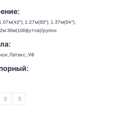
ение:
1.07м(42''), 1.27м(50"), 1.37м(54"),
3.2м 30м(100футов)/рулон
ла:
нок,Латекс, УФ
порный: