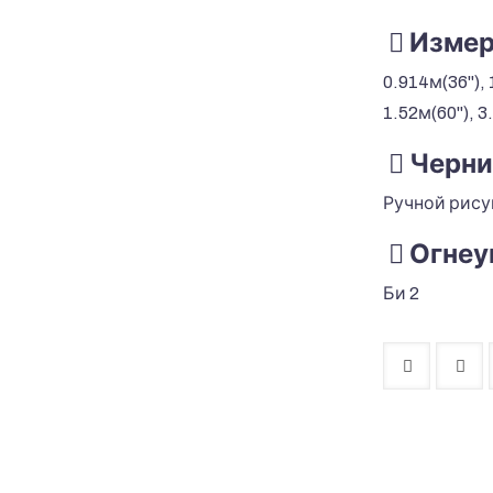
Измер
0.914м(36"), 
1.52м(60"), 
Черни
Ручной рису
Огнеу
Би 2