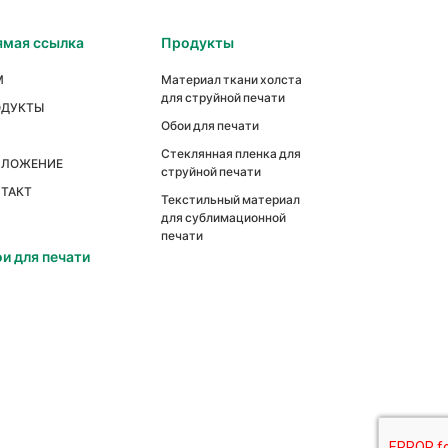
мая ссылка
Продукты
М
Материал ткани холста
для струйной печати
ОДУКТЫ
Обои для печати
Стеклянная пленка для
ИЛОЖЕНИЕ
струйной печати
ТАКТ
Текстильный материал
для сублимационной
печати
и для печати