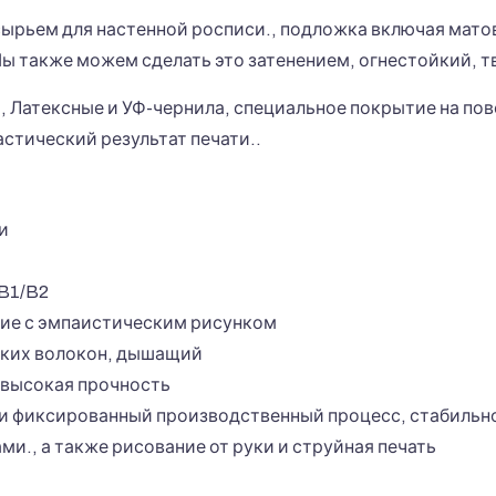
ырьем для настенной росписи., подложка включая матов
 Мы также можем сделать это затенением, огнестойкий, т
 Латексные и УФ-чернила, специальное покрытие на по
стический результат печати..
и
 B1/B2
тие с эмпаистическим рисунком
ских волокон, дышащий
и высокая прочность
и фиксированный производственный процесс, стабильн
и., а также рисование от руки и струйная печать