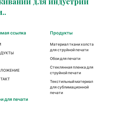
уживании для индустрии
..
мая ссылка
Продукты
М
Материал ткани холста
для струйной печати
ОДУКТЫ
Обои для печати
Стеклянная пленка для
ИЛОЖЕНИЕ
струйной печати
ТАКТ
Текстильный материал
для сублимационной
печати
и для печати