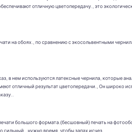
беспечивают отличную цветопередачу., это экологическ
чати на обоях., по сравнению с экосольвентными чернила
каз, в нем используются латексные чернила, которые ан
меют отличный результат цветопередачи., Он широко исп
казу..
ечати большого формата.(бесшовный) печать на фотооб
о сильный., нужно время, чтобы запах исчез.