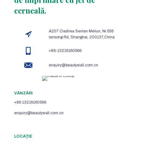
cerneală.
A207 Cladirea Senlan Meilun, Nr.555
lansong Rd, Shanghai, 200137,China
+86-13216160566
enquiry@beautywall.com.cn
VÂNZĂRI
+86 13216160566
enquiry@beautywall.com.cn
LOCAȚIE