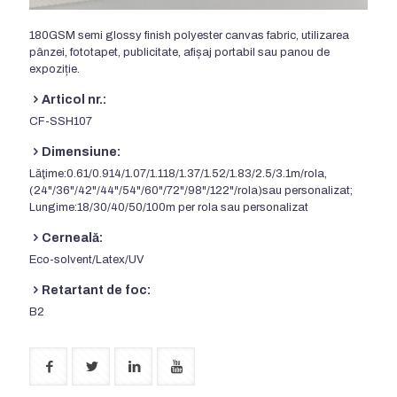
180
GSM semi glossy finish polyester canvas fabric
, utilizarea
pânzei, fototapet, publicitate, afișaj portabil sau panou de
expoziție.
Articol nr.:
CF-SSH107
Dimensiune:
Lăţime:0.61/0.914/1.07/1.118/1.37/1.52/1.83/2.5/3.1m/rola,
(24"/36"/42"/44"/54"/60"/72"/98"/122"/rola)sau personalizat;
Lungime:18/30/40/50/100m per rola sau personalizat
Cerneală:
Eco-solvent/Latex/UV
Retartant de foc:
B2