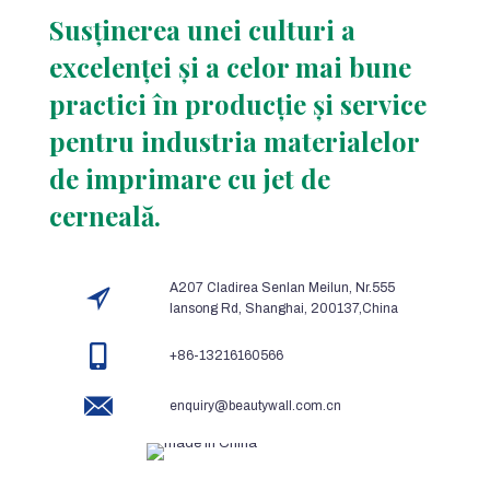
Susținerea unei culturi a
excelenței și a celor mai bune
practici în producție și service
pentru industria materialelor
de imprimare cu jet de
cerneală.
A207 Cladirea Senlan Meilun, Nr.555
lansong Rd, Shanghai, 200137,China
+86-13216160566
enquiry@beautywall.com.cn