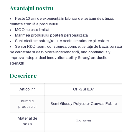
Avantajul nostru
Peste 10 ani de experiență în fabrica de țesături de pânză,
calitate stabilă a produsului
MOQ nu este limitat
Mărimea produsului poate fi personalizată
Sunt oferite mostre gratuite pentru imprimare și testare
Senior R&D team
, construirea competitivităţii de bază, bazată
pe cercetare și dezvoltare independentă,
and continuously
improve independent innovation ability Strong production
strength
Descriere
Articol nr.
CF-SSH107
numele
Semi Glossy Polyester Canvas Fabric
produsului
Material de
Poliester
baza