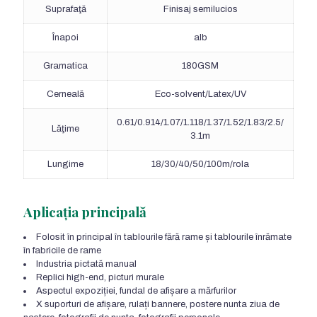
Suprafaţă
Finisaj semilucios
Înapoi
alb
Gramatica
180GSM
Cerneală
Eco-solvent/Latex/UV
0.61/0.914/1.07/1.118/1.37/1.52/1.83/2.5/
Lăţime
3.1m
Lungime
18/30/40/50/100m/rola
Aplicația principală
Folosit în principal în tablourile fără rame și tablourile înrămate
în fabricile de rame
Industria pictată manual
Replici high-end, picturi murale
Aspectul expoziției, fundal de afișare a mărfurilor
X suporturi de afișare, rulați bannere, postere nunta ziua de