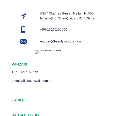
A207 Cladirea Senlan Meilun, Nr.555
lansong Rd, Shanghai, 200137,China
+86-13216160566
enquiry@beautywall.com.cn
VÂNZĂRI
+86 13216160566
enquiry@beautywall.com.cn
LOCAȚIE
HARTA SITE-ULUI