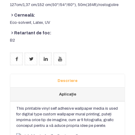
127cm/1,37 cm/152 cm(50''/54''/60''), 50m(164ft)/rostogolire
Cerneală:
Eco-solvent, Latex, UV
Retartant de foc:
B2
Descriere
Aplicație
This printable vinyl self adhesive wallpaper media is used
for digital type custom wallpaper mural printing
, puteți
imprima orice tip de imagine, cum ar fi fotografia, grafic
conceput pentru a vă aduce propria idee pe perete.