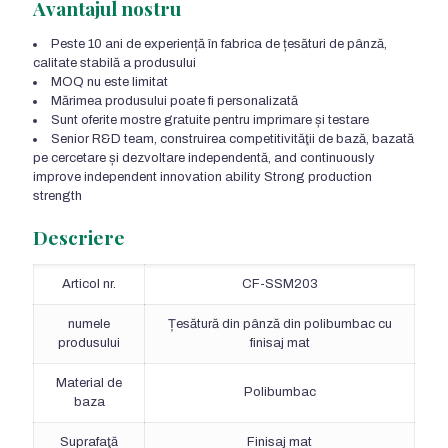
Avantajul nostru
Peste 10 ani de experiență în fabrica de țesături de pânză,
calitate stabilă a produsului
MOQ nu este limitat
Mărimea produsului poate fi personalizată
Sunt oferite mostre gratuite pentru imprimare și testare
Senior R&D team
, construirea competitivităţii de bază, bazată
pe cercetare și dezvoltare independentă,
and continuously
improve independent innovation ability Strong production
strength
Descriere
Articol nr.
CF-SSM203
numele
Țesătură din pânză din polibumbac cu
produsului
finisaj mat
Material de
Polibumbac
baza
Suprafaţă
Finisaj mat