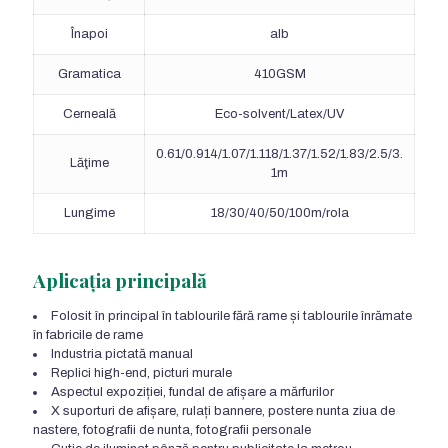
Înapoi
alb
Gramatica
410GSM
Cerneală
Eco-solvent/Latex/UV
0.61/0.914/1.07/1.118/1.37/1.52/1.83/2.5/3.
Lăţime
1m
Lungime
18/30/40/50/100m/rola
Aplicația principală
Folosit în principal în tablourile fără rame și tablourile înrămate
în fabricile de rame
Industria pictată manual
Replici high-end, picturi murale
Aspectul expoziției, fundal de afișare a mărfurilor
X suporturi de afișare, rulați bannere, postere nunta ziua de
nastere, fotografii de nunta, fotografii personale