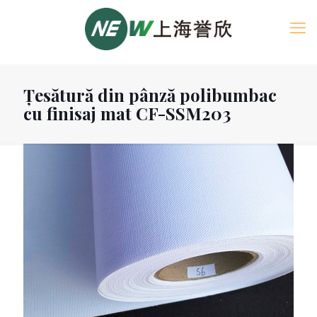
Țesătură din pânză polibumbac
cu finisaj mat CF-SSM203