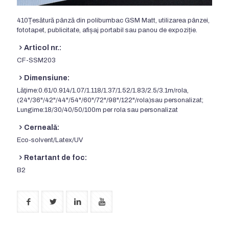
410Țesătură pânză din polibumbac GSM Matt, utilizarea pânzei,
fototapet, publicitate, afișaj portabil sau panou de expoziție.
Articol nr.:
CF-SSM203
Dimensiune:
Lăţime:0.61/0.914/1.07/1.118/1.37/1.52/1.83/2.5/3.1m/rola,
(24"/36"/42"/44"/54"/60"/72"/98"/122"/rola)sau personalizat;
Lungime:18/30/40/50/100m per rola sau personalizat
Cerneală:
Eco-solvent/Latex/UV
Retartant de foc:
B2