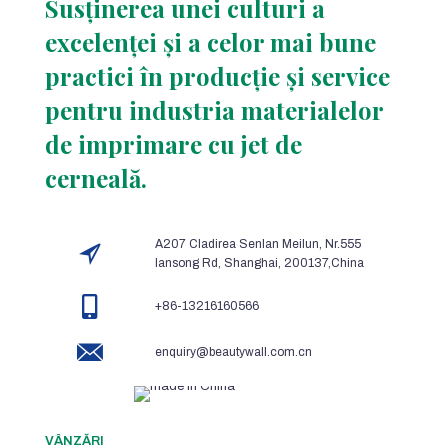
Susținerea unei culturi a
excelenței și a celor mai bune
practici în producție și service
pentru industria materialelor
de imprimare cu jet de
cerneală.
A207 Cladirea Senlan Meilun, Nr.555
lansong Rd, Shanghai, 200137,China
+86-13216160566
enquiry@beautywall.com.cn
VÂNZĂRI