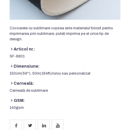
Covoarele cu sublimare vopsea este materialul folosit pentru
imprimarea prin sublimare, puteți imprima pe el orice tip de
design.
Articol nr.:
SF-8801
Dimensiune:
150cm(59''), 50m(164ft)/rulou sau personalizat
Cerneală:
Cerneală de sublimare
GSM:
140gsm