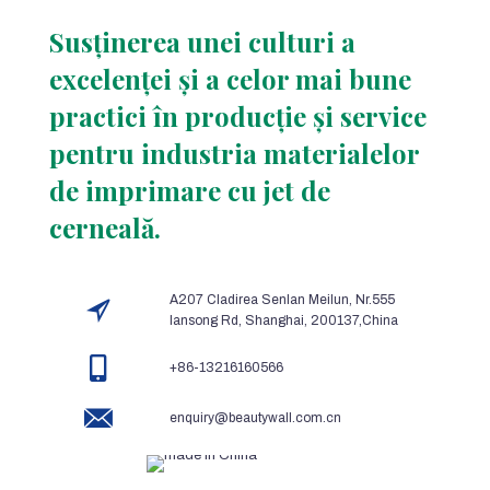
Susținerea unei culturi a
excelenței și a celor mai bune
practici în producție și service
pentru industria materialelor
de imprimare cu jet de
cerneală.
A207 Cladirea Senlan Meilun, Nr.555
lansong Rd, Shanghai, 200137,China
+86-13216160566
enquiry@beautywall.com.cn