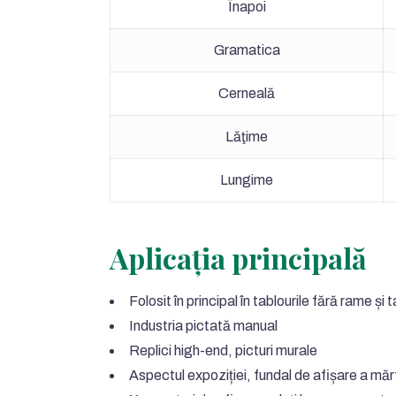
Înapoi
Gramatica
Cerneală
Lăţime
Lungime
Aplicația principală
Folosit în principal în tablourile fără rame și
Industria pictată manual
Replici high-end, picturi murale
Aspectul expoziției, fundal de afișare a mărf