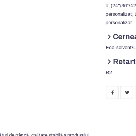
a, (24"/36"/4
personalizat;
personalizat
Cernea
Eco-solvent/
Retart
B2
turi de pânză, calitate stabilă a produsului