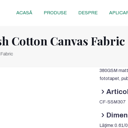
ACASĂ
PRODUSE
DESPRE
APLICA
sh Cotton Canvas Fabric
 Fabric
380
GSM matt f
fototapet, pub
Articol
CF-SSM307
Dimen
Lăţime:0.61/0