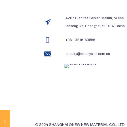
A207 Cladirea Senlan Meilun, Nr.555
lansong Rd, Shanghai, 200137,China
+86-13216160566
enquiry@beautywall.com.cn
© 2024 SHANGHAI ONEW NEW MATERIAL CO., LTD.