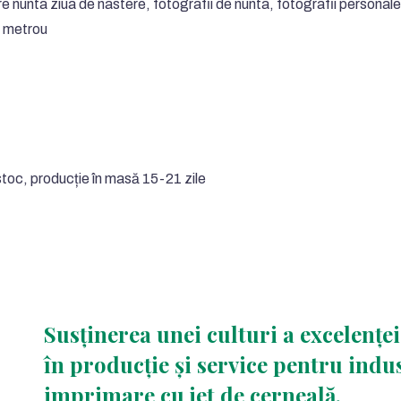
re nunta ziua de nastere, fotografii de nunta, fotografii personale
a metrou
u stoc, producție în masă 15-21 zile
Susținerea unei culturi a excelenței
în producție și service pentru indu
imprimare cu jet de cerneală.