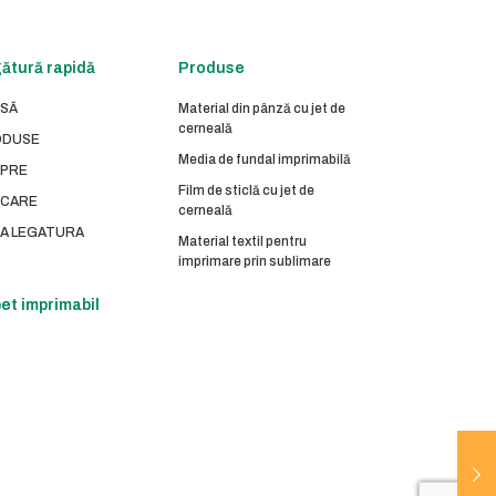
ătură rapidă
Produse
SĂ
Material din pânză cu jet de
cerneală
ODUSE
Media de fundal imprimabilă
PRE
Film de sticlă cu jet de
ICARE
cerneală
UA LEGATURA
Material textil pentru
imprimare prin sublimare
et imprimabil