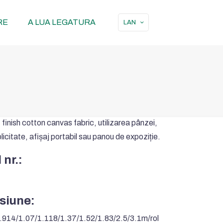
RE
A LUA LEGATURA
LAN
inish cotton canvas fabric
, utilizarea pânzei,
licitate, afișaj portabil sau panou de expoziție.
 nr.:
siune:
.914/1.07/1.118/1.37/1.52/1.83/2.5/3.1m/rol