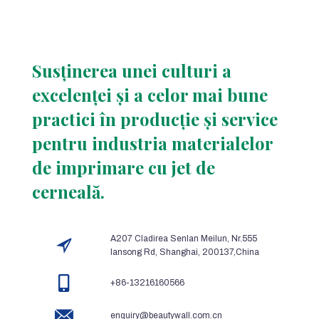
Susținerea unei culturi a
excelenței și a celor mai bune
practici în producție și service
pentru industria materialelor
de imprimare cu jet de
cerneală.
A207 Cladirea Senlan Meilun, Nr.555
lansong Rd, Shanghai, 200137,China
+86-13216160566
enquiry@beautywall.com.cn