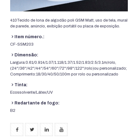
410Tecido de lona de algodão poli GSM Matt, uso de tela, mural
de parede, anúncio, exibição portátil ou placa de exposição.
Item número.:
CF-SSM203
Dimensão:
Largura:0.61/0.914/1.07/1.118/1.37/1.52/1.83/2.5/3.1m/rolo,
(24''/36''/42''/44''/54''/60''/72''/98''/122''/rolo)ou personalizado;
Comprimento:18/30/40/50/100m por rolo ou personalizado
Tinta:
Ecossolvente/Látex/UV
Redartante de fogo:
B2