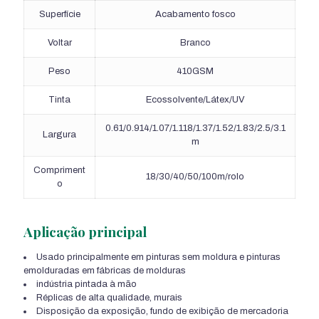
Superfície
Acabamento fosco
Voltar
Branco
Peso
410GSM
Tinta
Ecossolvente/Látex/UV
0.61/0.914/1.07/1.118/1.37/1.52/1.83/2.5/3.1
Largura
m
Compriment
18/30/40/50/100m/rolo
o
Aplicação principal
Usado principalmente em pinturas sem moldura e pinturas
emolduradas em fábricas de molduras
indústria pintada à mão
Réplicas de alta qualidade, murais
Disposição da exposição, fundo de exibição de mercadoria