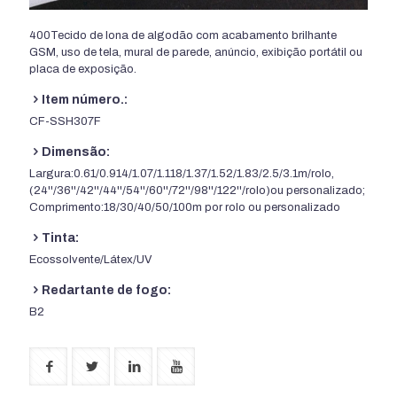
400Tecido de lona de algodão com acabamento brilhante
GSM, uso de tela, mural de parede, anúncio, exibição portátil ou
placa de exposição.
Item número.:
CF-SSH307F
Dimensão:
Largura:0.61/0.914/1.07/1.118/1.37/1.52/1.83/2.5/3.1m/rolo,
(24''/36''/42''/44''/54''/60''/72''/98''/122''/rolo)ou personalizado;
Comprimento:18/30/40/50/100m por rolo ou personalizado
Tinta:
Ecossolvente/Látex/UV
Redartante de fogo:
B2