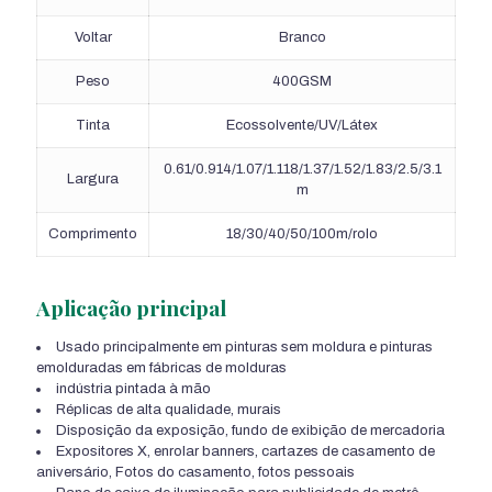
Voltar
Branco
Peso
400GSM
Tinta
Ecossolvente/UV/Látex
0.61/0.914/1.07/1.118/1.37/1.52/1.83/2.5/3.1
Largura
m
Comprimento
18/30/40/50/100m/rolo
Aplicação principal
Usado principalmente em pinturas sem moldura e pinturas
emolduradas em fábricas de molduras
indústria pintada à mão
Réplicas de alta qualidade, murais
Disposição da exposição, fundo de exibição de mercadoria
Expositores X, enrolar banners, cartazes de casamento de
aniversário, Fotos do casamento, fotos pessoais