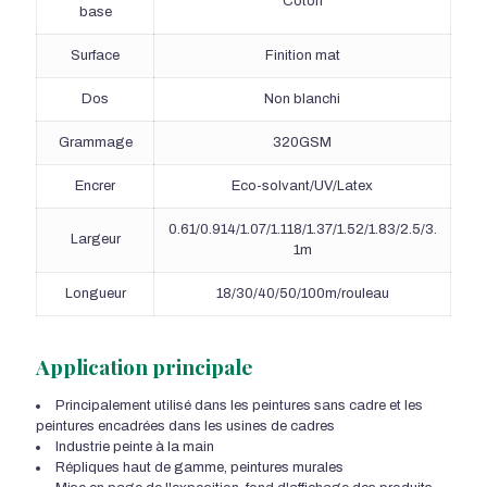
Coton
base
Surface
Finition mat
Dos
Non blanchi
Grammage
320GSM
Encrer
Eco-solvant/UV/Latex
0.61/0.914/1.07/1.118/1.37/1.52/1.83/2.5/3.
Largeur
1m
Longueur
18/30/40/50/100m/rouleau
Application principale
Principalement utilisé dans les peintures sans cadre et les
peintures encadrées dans les usines de cadres
Industrie peinte à la main
Répliques haut de gamme, peintures murales