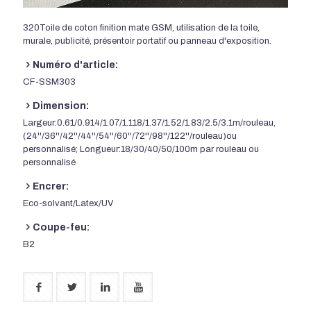
320Toile de coton finition mate GSM, utilisation de la toile,
murale, publicité, présentoir portatif ou panneau d'exposition.
Numéro d'article:
CF-SSM303
Dimension:
Largeur:0.61/0.914/1.07/1.118/1.37/1.52/1.83/2.5/3.1m/rouleau,
(24''/36''/42''/44''/54''/60''/72''/98''/122''/rouleau)ou
personnalisé; Longueur:18/30/40/50/100m par rouleau ou
personnalisé
Encrer:
Eco-solvant/Latex/UV
Coupe-feu:
B2