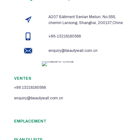
A207 Bâtiment Senlan Meilun, No.555,
chemin Lansong, Shanghai, 200137,Chine
+86-13216160566
enquiry@beautywall.com.cn
VENTES
+86 13216160566
enquiry@beautywall.com.cn
EMPLACEMENT
PLAN DU SITE