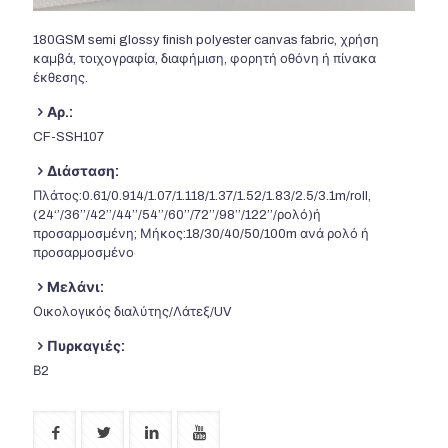
180
GSM semi glossy finish polyester canvas fabric
, χρήση
καμβά, τοιχογραφία, διαφήμιση, φορητή οθόνη ή πίνακα
έκθεσης.
Αρ.:
CF-SSH107
Διάσταση:
Πλάτος:0.61/0.914/1.07/1.118/1.37/1.52/1.83/2.5/3.1m/roll,
(24‘’/36’’/42’’/44’’/54’’/60’’/72’’/98’’/122’’/ρολό)ή
προσαρμοσμένη; Μήκος:18/30/40/50/100m ανά ρολό ή
προσαρμοσμένο
Μελάνι:
Οικολογικός διαλύτης/Λάτεξ/UV
Πυρκαγιές:
Β2