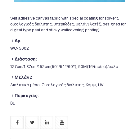
Self adhesive canvas fabric with special coating for solvent
,
οικολογικός διαλύτης, υπεριώδες, μελάνι λατέξ,
designed for
digital type peal and sticky wallcovering printing
Αρ.:
WC-5002
Διάσταση:
127
cm/1.37cm/152cm
(50
''/54''/60''
), 50Μ(164πόδια)/ρολό
Μελάνι:
Διαλυτικό μέσο, Οικολογικός διαλύτης, Κόμμι, UV
Πυρκαγιές:
Β1