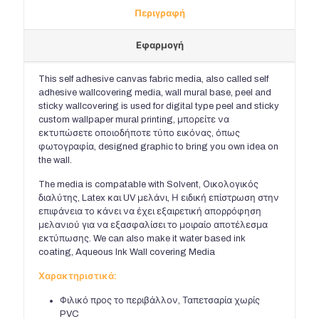
Περιγραφή
Εφαρμογή
This self adhesive canvas fabric media
,
also called self
adhesive wallcovering media
,
wall mural base
,
peel and
sticky wallcovering is used for digital type peel and sticky
custom wallpaper mural printing
, μπορείτε να
εκτυπώσετε οποιοδήποτε τύπο εικόνας, όπως
φωτογραφία,
designed graphic to bring you own idea on
the wall
.
The media is compatable with Solvent
, Οικολογικός
διαλύτης, Latex και UV μελάνι, Η ειδική επίστρωση στην
επιφάνεια το κάνει να έχει εξαιρετική απορρόφηση
μελανιού για να εξασφαλίσει το μοιραίο αποτέλεσμα
εκτύπωσης.
We can also make it water based ink
coating
,
Aqueous Ink Wall covering Media
Χαρακτηριστικά:
Φιλικό προς το περιβάλλον, Ταπετσαρία χωρίς
PVC