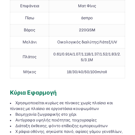
Επιφάνεια
Ματ Φίνις
Πίσω
άσπρο
Βάρος
220GSM
Μελάνι
Οικολογικός διαλύτης/Λάτεξ/UV
0.61/0.914/1.07/1.118/1.37/1.52/1.83/2.
Πλάτος
5/3.1Μ
Μήκος
18/30/40/50/100m/roll
Κύρια Εφαρμογή
Χρησιμοποιείται κυρίως σε πίνακες χωρίς πλαίσιο και
πίνακες με πλαίσιο σε εργοστάσια κουφωμάτων
Βιομηχανία ζωγραφικής στο χέρι
Αντίγραφα υψηλής ποιότητας, τοιχογραφίες
Διάταξη έκθεσης, φόντο επίδειξης εμπορευμάτων
Χ ράφια οθόνης, σηκώστε πανό, αφίσες γάμου γενεθλίων,