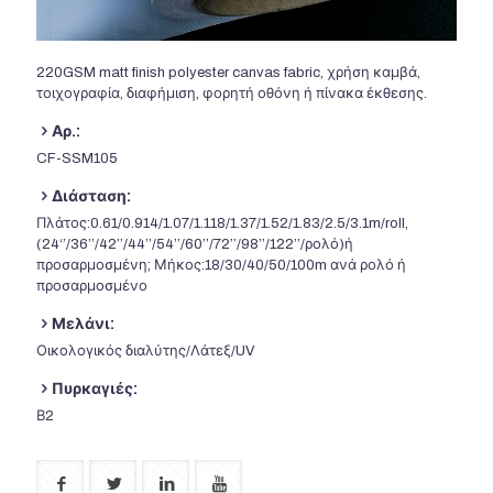
220
GSM matt finish polyester canvas fabric
, χρήση καμβά,
τοιχογραφία, διαφήμιση, φορητή οθόνη ή πίνακα έκθεσης.
Αρ.:
CF-SSM105
Διάσταση:
Πλάτος:0.61/0.914/1.07/1.118/1.37/1.52/1.83/2.5/3.1m/roll,
(24‘’/36’’/42’’/44’’/54’’/60’’/72’’/98’’/122’’/ρολό)ή
προσαρμοσμένη; Μήκος:18/30/40/50/100m ανά ρολό ή
προσαρμοσμένο
Μελάνι:
Οικολογικός διαλύτης/Λάτεξ/UV
Πυρκαγιές:
Β2